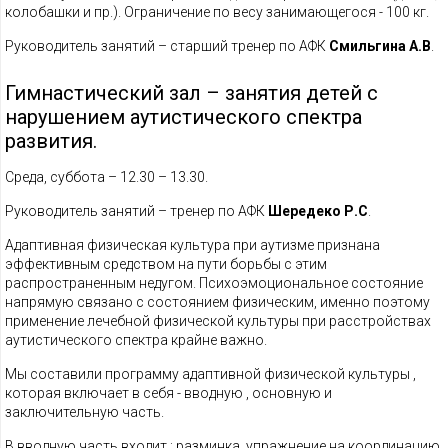
колобашки и пр.). Ограничение по весу занимающегося - 100 кг.
Руководитель занятий – старший тренер по АФК
Смильгина А.В
.
Гимнастический зал – занятия детей с
нарушением аутистического спектра
развития.
Среда, суббота – 12.30 – 13.30.
Руководитель занятий – тренер по АФК
Шередеко Р.С
.
Адаптивная физическая культура при аутизме признана
эффективным средством на пути борьбы с этим
распространенным недугом. Психоэмоциональное состояние
напрямую связано с состоянием физическим, именно поэтому
применение лечебной физической культуры при расстройствах
аутистического спектра крайне важно.
Мы составили программу адаптивной физической культуры ,
которая включает в себя - вводную , основную и
заключительную часть.
В вводную часть входит : разминка, упражнение на координацию