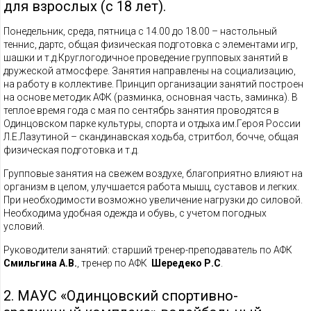
для взрослых (с 18 лет).
Понедельник, среда, пятница с 14.00 до 18.00 – настольный
теннис, дартс, общая физическая подготовка с элементами игр,
шашки и т.д.Круглогодичное проведение групповых занятий в
дружеской атмосфере. Занятия направлены на социализацию,
на работу в коллективе. Принцип организации занятий построен
на основе методик АФК (разминка, основная часть, заминка). В
теплое время года с мая по сентябрь занятия проводятся в
Одинцовском парке культуры, спорта и отдыха им.Героя России
Л.Е.Лазутиной – скандинавская ходьба, стритбол, бочче, общая
физическая подготовка и т.д.
Групповые занятия на свежем воздухе, благоприятно влияют на
организм в целом, улучшается работа мышц, суставов и легких.
При необходимости возможно увеличение нагрузки до силовой.
Необходима удобная одежда и обувь, с учетом погодных
условий.
Руководители занятий: старший тренер-преподаватель по АФК
Смильгина А.В.
, тренер по АФК
Шередеко Р.С
.
2. МАУС «Одинцовский спортивно-